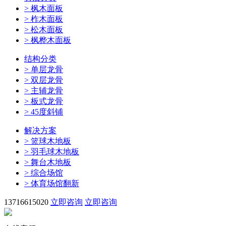
>
枫木面板
>
柞木面板
>
松木面板
>
枫桦木面板
结构分类
>
单层龙骨
>
双层龙骨
>
主辅龙骨
>
板式龙骨
>
45度斜铺
解决方案
>
篮球木地板
>
羽毛球木地板
>
舞台木地板
>
综合场馆
>
体育场馆翻新
13716615020
立即咨询
立即咨询