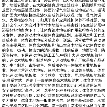
因为路面沒有清扫整洁，路面存有一些小沙粒或路面过度不光
滑，地板安裝后，在大家的健身运动全过程中，防潮膜和地板
反面的均衡层遭受毁坏，路面的湿气窜进造成地板起包。错误
操作因为木地板接缝处渗水造成的起包状况（如：暖气片漏
水、大规模渗水等），归属于客户应用维护保养不善难题。知
道什么个人行为会对体育馆木地板带去损害我们在生活起居中
还要好好地留意下了，让体育馆木地板的作用获得多有好的充
分发挥。健身运动木地依据体育馆的级別、主要用途和工程造
价成本费，体育馆木地板分成比赛、训炼、课堂教学和运动健
身等主要用途。体育馆木地板和演出舞台木地板考虑体育竞赛
的变形、振动、撞击力的消化吸收、球的反跳、地面防滑、防
涩等特性。专用运动地板施工工艺,中国十大运动木地板较好
的，运动木地板生产制造销售，运动地板生产厂家是集产品研
发、生产制造、市场销售、售后服务为一体技术专业地板企
业。关键运营运动木地板、篮球木地板，演出舞台地板、体育
文化运动地板地板胶、乒乓球赛、篮球赛、网球等地板地板胶
等.联系方式：差别于一般的体育馆木地板结构，体育木地板
由于要融入抗压强度非常大的体育比赛因此针对其适用范围、
安全系数规定高些。对于选手的各种各样必须，体育木地板的
这种规定要想合格，就必定对体育木地板系统软件的制作工艺
更为重视，体育木地板一般由隔汽层、延展性基础垫层、承重
层和平稳层这四一部分构成。防潮膜由于防水特性优良而变成