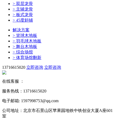
>
双层龙骨
>
主辅龙骨
>
板式龙骨
>
45度斜铺
解决方案
>
篮球木地板
>
羽毛球木地板
>
舞台木地板
>
综合场馆
>
体育场馆翻新
13716615020
立即咨询
立即咨询
在线客服 ：
服务热线：13716615020
电子邮箱: 1597998753@qq.com
公司地址：北京市石景山区苹果园地铁中铁创业大厦A座601
室