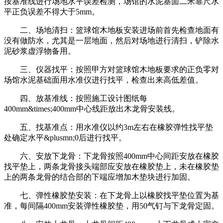
按基准线进行场地水平误差检测，场馆的水泥基面二米靠尺水
平正负误差不得大于5mm。
二、场地清扫：篮球馆木地板安装进场前首先检查地面有
没有做防水，尤其是一层地面，然后对场地进行清扫，铲除水
泥砂浆虚浮物备用。
三、仪器找平：按照甲方对篮球馆木地板要求的正负零对
场馆水泥基础面用水准仪进行找平，检查出来高低差值。
四、放基准线：按照施工设计图纸每
400mm&times;400mm中心线距放出木龙骨安装线。
五、找基准点：用水准仪以约3m左右在橡胶弹性找平垫
处确定水平&plusmn;0后进行找平。
六、安放下龙骨：下龙骨按照400mm中心间距安放在橡胶
找平垫上，两条龙骨接头端部应安放在橡胶垫上，未在橡胶垫
上的两条龙骨的结合部的下端应增加木垫块进行加固。
七、弹性橡胶垫安装：在下龙骨上以橡胶找平垫位置为基
准，每间隔400mm安装弹性橡胶垫，用50气钉与下龙骨定固。