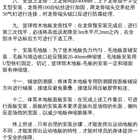
八、安放上龙骨：上龙骨间距400mm，上下龙骨成十字交
叉型安装，龙骨用100自钻丝进行加固，两龙骨端头交界处用
50气钉进行连接，对龙骨端头锯口应进行防腐处理。
九、篮球馆木地板龙骨找平：在龙骨预安装完成后，进行
第三次找平，必须将高低误差降至3m水平尺2mm之内，在全
部水平达标后方可进行下道工序。
十、安装毛地板：为了使木地板负力均匀，毛地板直铺安
装，毛板与墙边收口处应预留20-40mm伸缩缝，毛地板安装用
U型铁钉固定。切记，篮球馆木地板-毛板的安装一定和墙面
留有伸缩缝。
十一、铺放防潮膜：将体育木地板专用防潮膜按面板铺设
方向进行铺展，接缝应避免重叠，接缝应用压敏胶带粘连。
十二、体育木地板面板安装：在完成上述工作量后，可进
行面板安装，面板的安装基本要求是纵向是场馆的长面，侧向
应是场馆的宽面，以减少地板伸缩膨胀率。
终上所述，只有合理的安装步骤，才能发挥出运动地板的
不同，才能发挥出运动地板的特性，才能对球员的身体提供一
个安全的保障。