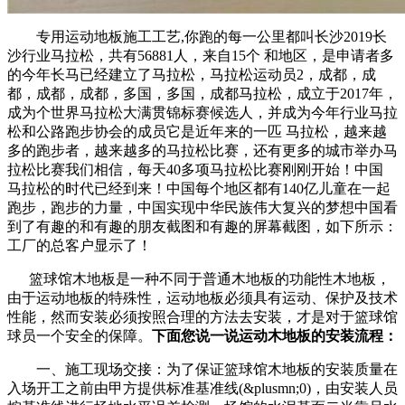
专用运动地板施工工艺,你跑的每一公里都叫长沙2019长
沙行业马拉松，共有56881人，来自15个 和地区，是申请者多
的今年长马已经建立了马拉松，马拉松运动员2，成都，成
都，成都，成都，多国，多国，成都马拉松，成立于2017年，
成为个世界马拉松大满贯锦标赛候选人，并成为今年行业马拉
松和公路跑步协会的成员它是近年来的一匹 马拉松，越来越
多的跑步者，越来越多的马拉松比赛，还有更多的城市举办马
拉松比赛我们相信，每天40多项马拉松比赛刚刚开始！中国
马拉松的时代已经到来！中国每个地区都有140亿儿童在一起
跑步，跑步的力量，中国实现中华民族伟大复兴的梦想中国看
到了有趣的和有趣的朋友截图和有趣的屏幕截图，如下所示：
工厂的总客户显示了！
篮球馆木地板是一种不同于普通木地板的功能性木地板，
由于运动地板的特殊性，运动地板必须具有运动、保护及技术
性能，然而安装必须按照合理的方法去安装，才是对于篮球馆
球员一个安全的保障。
下面您说一说运动木地板的安装流程：
一、施工现场交接：为了保证篮球馆木地板的安装质量在
入场开工之前由甲方提供标准基准线(&plusmn;0)，由安装人员