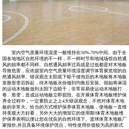
室内空气质量环境湿度一般维持在50%-70%中间。由于全
国各地地区自然环境的不一样，不一样时节和地域场馆自然通
风的頻率都不同样。自然通风頻率过高或是过低都是对木地板
导致危害，应依据室内空气质量环境湿度调节体育展览馆的自
然通风頻率。错误观念太阳底下晾干侵泡后的木地板将木地板
发胀形变后拆起，待木地板水份做到均衡后安裝。假如将淋湿
的运动木地板放到太阳下边晾干，非常容易使运动木地板打
卷、形变，造成运动地板立即损毁。在开展体育木地板维护保
养全过程中，一定要防止之上4大错误观念，不然对体育木地
板的非常大。恰当的方式维护保养体育木地板，使地板一直维
持美观大方好看，另外大大的增加它的使用期!体育木地板维
护保养表明以便让您在优良的自然环境下。篮球体育木地板厂
家报价,并且具备环境保护优点，特性使用价值较为高的新式