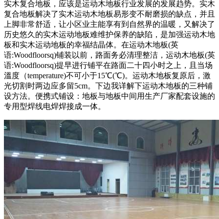
实木复合地板，应该是运动木地板行业发展的发展趋势。实木
复合地板解决了实木运动木地板易形变不耐磨损的缺点，并且
上脚非常舒适，让小区业主能享有到自然界的温暖，又解决了
历史悠久的实木运动地板难维护保养的缺陷，是加强运动木地
板和实木运动地板的幸福结晶体。在运动木地板(英
语:Woodfloorsq)铺装以前，路面务必清理整洁，运动木地板(英
语:Woodfloorsq)提早进行铺平在路面二十四小时之上，且当场
溫度（temperature)不可小于15℃(℃)。运动木地板复原后，激
光切割时两边应多留5cm。下边我详解下运动木地板的三种铺
设方法。便携式铺设：地板与地板中间用生产厂家配套设施的
专用型焊线电焊焊接成一体。