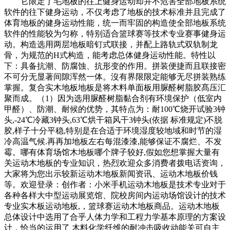
它限定了毛地板的往上健身运动却并不危害全部地板系统
软件的往下健身运动，不仅考虑了地板的技术标准并且完成了
体育地板的健身运动性能，统一而牢固的构造使全部地板系统
软件的性能较为匀称，特别适合篮球赛等技术专业赛事健身运
动。构造选用两层地板暗钉式联接，并配上路轨式双轨制龙
骨，为规范的H式构造，能考虑总体健身运动性能。特性以
下：具备抗潮、防腐蚀、抗形变的作用。拼装便捷而且联接密
不可分无显著间隙浑然一体。沒有界限限定能够无尽拼装熟练
掌握。复合实木地板地板是将木料单面板用脲醛树脂胶髙压汇
聚而成。（1）因为选用脲醛树脂黏合剂有环境保护（低室内
甲醛）、防潮、耐候的优势，其特点为：耐100℃烧开试验3钟
头,-24℃冷藏3钟头,63℃烘干箱风干3钟头(依据 标准规定)不脱
胶,样子十分平稳,特别是在合适于环境湿度较地域和时节的湿
冷高温气候.再再加地板左右每混漆漆,能够保证不腐烂、不发
霉。哪有体育场馆木地板哪个牌子较好,假如您想掌握大量有
关运动木地板的专业知识，热烈欢迎众多消费者拨电话资询，
大家将为您出示较新运动木地板新闻资讯、运动木地板价钱
等。欢迎登录：创作者：小米手机运动木地板是技术专业对于
各种各样大中型运动展览馆、院校房间内运动场馆设计的技术
专业实木板运动地板,，篮球赛运动木地板商品。运动木地板
总体设计中选用了合乎人体力学和工程力学基本原理的方案设
计，恰当的运用了 木料化学纤维的耐冲击吸收动能关可自主