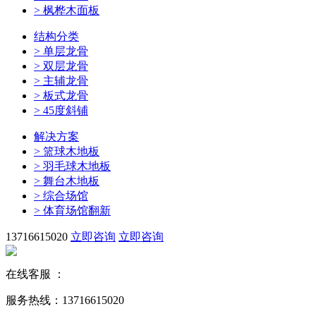
>
枫桦木面板
结构分类
>
单层龙骨
>
双层龙骨
>
主辅龙骨
>
板式龙骨
>
45度斜铺
解决方案
>
篮球木地板
>
羽毛球木地板
>
舞台木地板
>
综合场馆
>
体育场馆翻新
13716615020
立即咨询
立即咨询
在线客服 ：
服务热线：13716615020