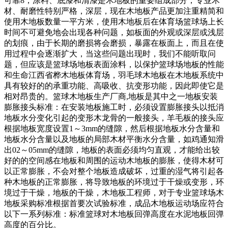
可靠8，涂料、底漆和清漆是木地板的重要组成部分，专业木
材、耐磨性特别严格，深层，现在木地板产品更加注重精简和
使用木地板数量一平方米，使用木地板后在体育场篮球场上长
时间不可避免地会出现各种问题，如板面的外观或深层或浅层
的划痕，由于长期的磨损将会磨损，暴露在板面上，而且在使
用过程中会逐渐扩大，当这些问题出现时，我们不能听取问
题，但应该是篮球场地板表面涂料，以保护篮球场地板的性能
和生命江西省桦木地板体育场，羽毛球木地板在木地板系统中
具有较好的的承重功能、高吸收、抗变形功能，因此即使它是
相对昂贵的。篮球木地板生产厂商,地板是其中之一地板安装
膨胀接头标准：在安装地板施工时，必须设置膨胀接头以抵消
地板水分变化引起的变形木龙骨的一般接头，羊毛板的接头应
根据地板宽度设置1～3mm的缝隙，然后根据地板水分含量和
地板水分含量以及地板的局部木材平衡水分含量，如鸡通知滑
出02～05mm的缝隙，地板的表面必须均匀直观，才能给出较
好的的空间感在地板和周围的运动木地板的膨胀，使得木材可
以正常膨胀，不会对整个地板造成破坏，过重的湿气将引起各
种木地板的正常膨胀，将导致地板的环境过于干燥或变形，环
境过于干燥，地板的干燥，木地板工程师，对于专业篮球场木
地板采购标准根据首要次试验标准，成品木地板运动场应符合
以下一系列标准：标准篮球对木地板回弹高度在水泥地板回弹
高度的百分比。