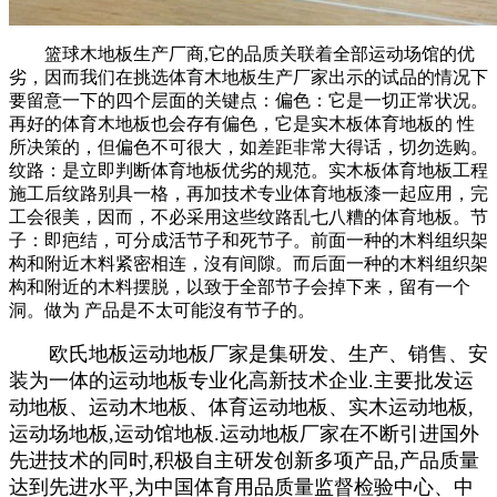
篮球木地板生产厂商,它的品质关联着全部运动场馆的优
劣，因而我们在挑选体育木地板生产厂家出示的试品的情况下
要留意一下的四个层面的关键点：偏色：它是一切正常状况。
再好的体育木地板也会存有偏色，它是实木板体育地板的 性
所决策的，但偏色不可很大，如差距非常大得话，切勿选购。
纹路：是立即判断体育地板优劣的规范。实木板体育地板工程
施工后纹路别具一格，再加技术专业体育地板漆一起应用，完
工会很美，因而，不必采用这些纹路乱七八糟的体育地板。节
子：即疤结，可分成活节子和死节子。前面一种的木料组织架
构和附近木料紧密相连，沒有间隙。而后面一种的木料组织架
构和附近的木料摆脱，以致于全部节子会掉下来，留有一个
洞。做为 产品是不太可能沒有节子的。
欧氏地板运动地板厂家是集研发、生产、销售、安
装为一体的运动地板专业化高新技术企业.主要批发运
动地板、运动木地板、体育运动地板、实木运动地板,
运动场地板,运动馆地板.运动地板厂家在不断引进国外
先进技术的同时,积极自主研发创新多项产品,产品质量
达到先进水平,为中国体育用品质量监督检验中心、中