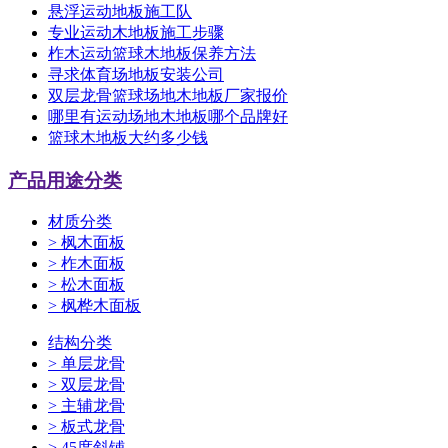
悬浮运动地板施工队
专业运动木地板施工步骤
柞木运动篮球木地板保养方法
寻求体育场地板安装公司
双层龙骨篮球场地木地板厂家报价
哪里有运动场地木地板哪个品牌好
篮球木地板大约多少钱
产品用途分类
材质分类
>
枫木面板
>
柞木面板
>
松木面板
>
枫桦木面板
结构分类
>
单层龙骨
>
双层龙骨
>
主辅龙骨
>
板式龙骨
>
45度斜铺