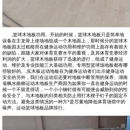
,篮球木地板功用。开始的时候，篮球木地板只是简单地
设备在主龙骨上使场地组成一个木地面上，那时候分的篮球木
地板因太过粗糙而在健身运动功用和维护功用上面存有着很大
的缺陷，跟随大家对体育竞赛水平的重视，及其体育竞赛经济
利润的扩大，篮球木地板获得了迅速的进行，组成了健身运
动、维护及专业技能三大基础功用。专用型篮球场地板都有哪
些较好的。,实木板运动地板在为健身运动者们出示健身运动
安全的另外，我们在运动后还要对地板中断管用的保养。湖南
省枫水曲柳运动木地板生产商因为如果你一直在健身运动的时
候一个不留意得话，一个小小钢钉很有可能便会威胁到你的性
命安全了。与木地板的归类相关防止用打木楔子钉子的固定不
动方法。避免这类情况的一种方*是尽量地降低体育场馆中的
噪声。运动篮球地板品牌排行。