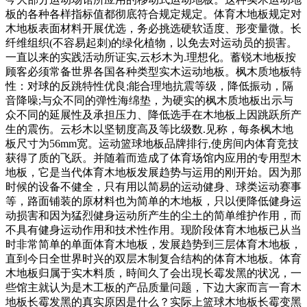
板的各种各样指标值都彻底符合规定规定。体育木地板规定对
木地板表面材料开展优选，务必挑选硬软适度、形变量微。长
纤维组织(不容易起刺)的绿化植物，以免去对运动员的损害。
一直以来的实践活动所证实,云杉木为.理想化。蓄锐木地板按
顾客必须常备世界各国各种类型实木运动地板。枫木质地板特
性：对球的反跳特性优良;能合理地抗震等级，降低振动，隔
音降噪;与众不同的弹性海绵垫，为硬实的枫木质地板出示与
众不同的延展性及承担压力、降低选手在木地板上因跳跃所产
生的震伤。云杉木以坚韧度高及等比级数.见称，每条枫木地
板尺寸为56mm宽。运动篮球地板品牌排行,使房间内体育竞技
获得了质的飞跃。并随着而造成了体育场馆内应用的专用型木
地板，它是当代体育木地板发展趋势与运用的刚开始。因为那
时候的设备不健全，只有用以简易的运动健身、球类运动赛事
等，路面铺装的原材料也为简单的木地板，只以便降低健身运
动损害和因为猛烈健身运动所产生的尘土的简单维护作用，而
不具有健身运动作用和技术性作用。现阶段体育木地板已从当
时非常简单的单面体育木地板，发展趋势到三层体育木地板，
直到今日全世界时兴的双层木制复合结构的体育木地板。体育
木地板归属于实木料质，時间久了会出現长霉发黑的状况，一
些馆主就认为是木工板的产品质量问题，下边大家而言一育木
地板长霉发黑的真实原因是什么？实际上篮球木地板长霉变黑