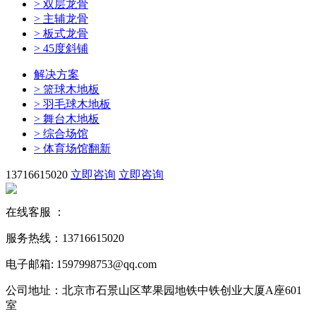
>
双层龙骨
>
主辅龙骨
>
板式龙骨
>
45度斜铺
解决方案
>
篮球木地板
>
羽毛球木地板
>
舞台木地板
>
综合场馆
>
体育场馆翻新
13716615020
立即咨询
立即咨询
在线客服 ：
服务热线：13716615020
电子邮箱: 1597998753@qq.com
公司地址：北京市石景山区苹果园地铁中铁创业大厦A座601
室