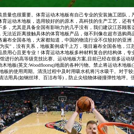
质量也很重要。体育运动木地板有自己专业的安装施工团队，严
体育运动木地板，选用较好的的原木，高科技的生产工艺，还有
不多，尤其是具备全国有影响力的几乎没有，我们建议江苏顾客
无法近距离接触具体的体育地板产品，做不到像在超市选购商品一样
络遍布全国各地，大家都知道，中国的物流行业不仅较好的亚洲
见为实”，没有关系，地板案例成千上万，项目遍布全国各地，江
品质用心且更专业！体育运动木地板多种材料复合的结构体，专
育馆进行的高等级竞技比赛。运动地板方案,目前已经在很多运动
文:Woodfloorsq)地面的各种污物。禁止将运动木地板(英文:
地板的使用周期。清洗过程中及时用吸水机将污水吸干。对于较
糙的清洁用具(如钢丝球、百洁布等)，防止尖锐物体碰撞弹性地坪。