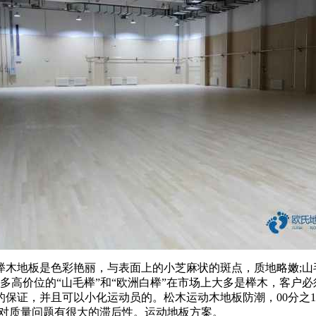
地板是色彩艳丽，与表面上的小芝麻状的斑点，质地略嫩;山毛
许多高价位的“山毛榉”和“欧洲白榉”在市场上大多是榉木，客户
保证，并且可以小化运动员的。松木运动木地板防潮，00分之1
现，所以对质量问题有很大的滞后性。运动地板方案。