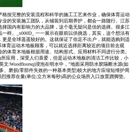
格按完整的安装流程和科学的施工工艺来作业，确保体育运动
专业的安装施工团队，从铺装到后期养护，都会一路随行。江苏
选择国内有影响力的大品牌，这个毫无疑问是佳的选择。很多江
。_x000D_ 一一展示在眼前以供挑选，其实，这个想法有
，更是全球遥遥较好的。这就保证了你足不出户，就能选购到适
苏体育运动木地板顾客，可以就近选择距离较近的项目前去观
业的体育木地板根据用途、结构形式、应用材料不同进行分类。
场所应用，深受人们喜爱，但是运动木地板的清洁工作比较，小
Woodfloorsq)浸泡在明水中，"地面采用防水胶隔断水源(如
多、磨损(零部件失效的一种基本类型)较大的地方应缩短维护周
强烈推荐在量(单位:立方米每秒)高的公众场所入口放置蹭脚垫。