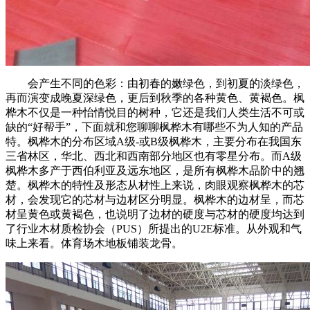
会产生不同的色彩：由初春的嫩绿色，到初夏的淡绿色，
再而演变成晚夏深绿色，更后到秋季的各种黄色、黄褐色。枫
桦木不仅是一种怡情悦目的树种，它还是我们人类生活不可或
缺的“好帮手”，下面就和您聊聊枫桦木有哪些不为人知的产品
特。枫桦木的分布区域A级-或B级枫桦木，主要分布在我国东
三省林区，华北、西北和西南部分地区也有零星分布。而A级
枫桦木多产于西伯利亚及远东地区，是所有枫桦木品阶中的翘
楚。枫桦木的特性及形态从材性上来说，肉眼观察枫桦木的芯
材，会发现它的芯材与边材区分明显。枫桦木的边材呈，而芯
材呈黄色或黄褐色，也说明了边材的硬度与芯材的硬度均达到
了行业木材质检协会（PUS）所提出的U2E标准。从外观和气
味上来看。体育场木地板铺装龙骨。