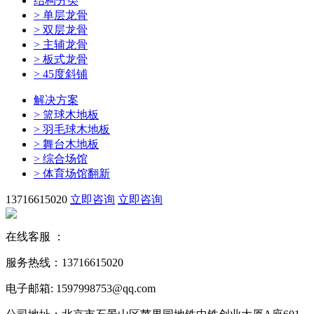
结构分类
>
单层龙骨
>
双层龙骨
>
主辅龙骨
>
板式龙骨
>
45度斜铺
解决方案
>
篮球木地板
>
羽毛球木地板
>
舞台木地板
>
综合场馆
>
体育场馆翻新
13716615020
立即咨询
立即咨询
在线客服 ：
服务热线：13716615020
电子邮箱: 1597998753@qq.com