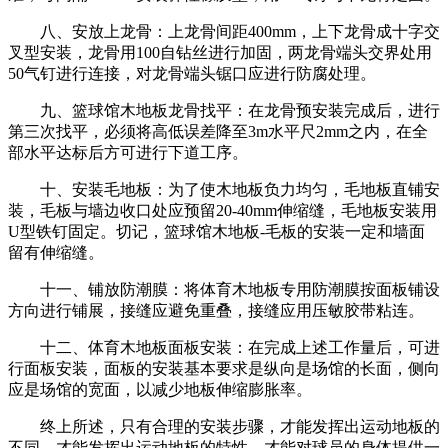
八、安放上龙骨：上龙骨间距400mm，上下龙骨成十字交
叉型安装，龙骨用100自钻丝进行加固，两龙骨端头交界处用
50气钉进行连接，对龙骨端头锯口应进行防腐处理。
九、篮球馆木地板龙骨找平：在龙骨预安装完成后，进行
第三次找平，必须将高低误差降至3m水平尺2mm之内，在全
部水平达标后方可进行下道工序。
十、安装毛地板：为了使木地板负力均匀，毛地板直铺安
装，毛板与墙边收口处应预留20-40mm伸缩缝，毛地板安装用
U型铁钉固定。切记，篮球馆木地板-毛板的安装一定和墙面
留有伸缩缝。
十一、铺放防潮膜：将体育木地板专用防潮膜按面板铺设
方向进行铺展，接缝应避免重叠，接缝应用压敏胶带粘连。
十二、体育木地板面板安装：在完成上述工作量后，可进
行面板安装，面板的安装基本要求是纵向是场馆的长面，侧向
应是场馆的宽面，以减少地板伸缩膨胀率。
终上所述，只有合理的安装步骤，才能发挥出运动地板的
不同，才能发挥出运动地板的特性，才能对球员的身体提供一