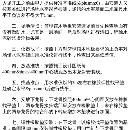
入场开工之前由甲方提供标准基准线(&plusmn;0)，由安装人员
按基准线进行场地水平误差检测，场馆的水泥基面二米靠尺水
平正负误差不得大于5mm。
二、场地清扫：篮球馆木地板安装进场前首先检查地面有
没有做防水，尤其是一层地面，然后对场地进行清扫，铲除水
泥砂浆虚浮物备用。
三、仪器找平：按照甲方对篮球馆木地板要求的正负零对
场馆水泥基础面用水准仪进行找平，检查出来高低差值。
四、放基准线：按照施工设计图纸每
400mm&times;400mm中心线距放出木龙骨安装线。
五、找基准点：用水准仪以约3m左右在橡胶弹性找平垫
处确定水平&plusmn;0后进行找平。
六、安放下龙骨：下龙骨按照400mm中心间距安放在橡胶
找平垫上，两条龙骨接头端部应安放在橡胶垫上，未在橡胶垫
上的两条龙骨的结合部的下端应增加木垫块进行加固。
七、弹性橡胶垫安装：在下龙骨上以橡胶找平垫位置为基
准，每间隔400mm安装弹性橡胶垫，用50气钉与下龙骨定固。