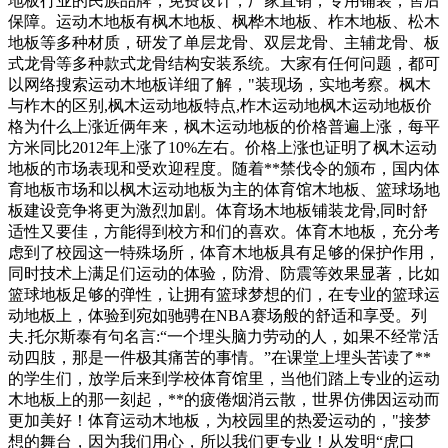
地板行业的民族品牌，免费设计，厂家直销，专用铺装，售后
保障。运动木地板有枫木地板、枫桦木地板、柞木地板、松木
地板等多种材质，研发了单层龙骨、双层龙骨、主辅龙骨、板
式龙骨等多种款式龙骨结构安装系统。大家有任何问题，都可
以网络搜索运动木地板详细了解，"装现场，实地考察。枫木
与柞木的区别,枫木运动地板特点,柞木运动地枫木运动地板价
格为什么上涨近俩年来，枫木运动地板的价格普遍上涨，每平
方米同比2012年上涨了10%左右。价格上涨也证明了枫木运动
地板的市场表现和受欢迎程度。随着**禁伐令的颁布，国内体
育地板市场和以枫木运动地板为主的体育馆木地板、篮球场地
板建设竞争将更为激烈加剧。体育场木地板铺装龙骨,同时舒
适性又要佳，方能得到校方和们的喜欢。体育木地板，充分考
虑到了校园这一特殊场所，体育木地板具有足够的保护作用，
同时技术上满足们运动的体验，防滑、防震等效果显著，比如
篮球地板足够的弹性，让拥有篮球梦想的们，在专业的篮球运
动地板上，体验到宛如驰骋在NBA赛场般的舒适和享受。列
夫.托尔斯泰有句名言:“一个埋头脑力劳动的人，如果不经常活
动四肢，那是一件极其痛苦的事情。”在课堂上埋头苦读了**
的学生们，放学后来到学校体育馆里，当他们踏上专业的运动
木地板上的那一刻起，**的疲倦烟消云散，世界仿佛因运动而
更加美好！体育运动木地板，为校园里的热爱运动的，"接梦
想的舞台，因为我们用心，所以我们更专业！从发明“虎口