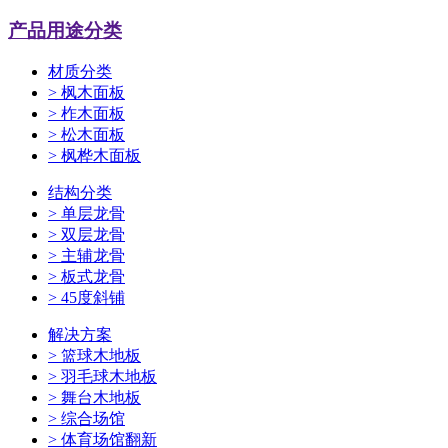
产品用途分类
材质分类
>
枫木面板
>
柞木面板
>
松木面板
>
枫桦木面板
结构分类
>
单层龙骨
>
双层龙骨
>
主辅龙骨
>
板式龙骨
>
45度斜铺
解决方案
>
篮球木地板
>
羽毛球木地板
>
舞台木地板
>
综合场馆
>
体育场馆翻新