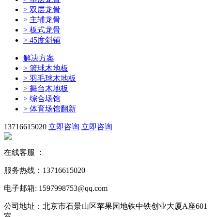
>
双层龙骨
>
主辅龙骨
>
板式龙骨
>
45度斜铺
解决方案
>
篮球木地板
>
羽毛球木地板
>
舞台木地板
>
综合场馆
>
体育场馆翻新
13716615020
立即咨询
立即咨询
在线客服 ：
服务热线：13716615020
电子邮箱: 1597998753@qq.com
公司地址：北京市石景山区苹果园地铁中铁创业大厦A座601
室