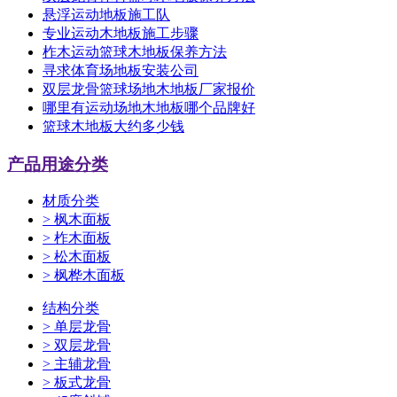
悬浮运动地板施工队
专业运动木地板施工步骤
柞木运动篮球木地板保养方法
寻求体育场地板安装公司
双层龙骨篮球场地木地板厂家报价
哪里有运动场地木地板哪个品牌好
篮球木地板大约多少钱
产品用途分类
材质分类
>
枫木面板
>
柞木面板
>
松木面板
>
枫桦木面板
结构分类
>
单层龙骨
>
双层龙骨
>
主辅龙骨
>
板式龙骨