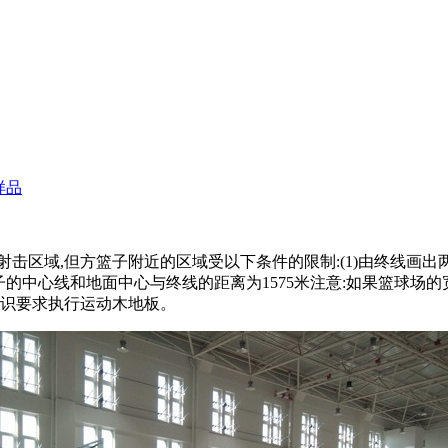
样品
但方篮子附近的区域受以下条件的限制:(1)由终线画出两条平行线,
的中心线和地面中心与终线的距离为1575米注意:如果篮球场的
标识要求执行运动木地板。